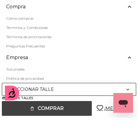
Compra
Cómo comprar
Términos y Condiciones
Términos de promociones
Preguntas Frecuentes
Empresa
Sucursales
Política de privacidad
Mapa del sitio
SELECCIONAR TALLE
Accesibilidad
GUÍA DE TALLES
COMPRAR