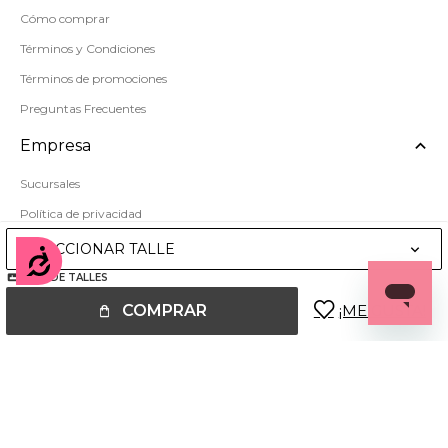
Cómo comprar
Términos y Condiciones
Términos de promociones
Preguntas Frecuentes
Empresa
Sucursales
Política de privacidad
Mapa del sitio
SELECCIONAR TALLE
Accesibilidad
GUÍA DE TALLES
COMPRAR