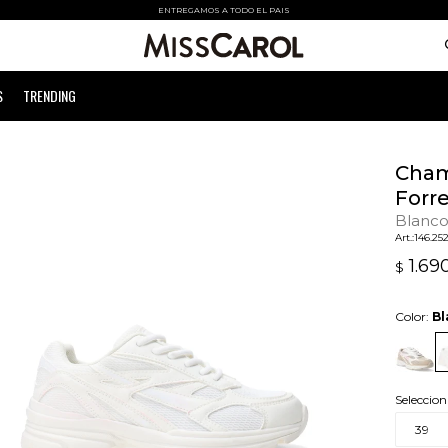
ENTREGAMOS A TODO EL PAIS
S
TRENDING
Cham
Forr
Blanc
146.25
1.69
$
Color:
Bl
Seleccion
39