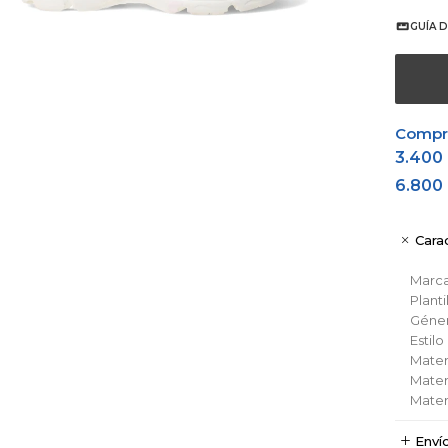
GUÍA D
Comprá
3.400
6.800
Carac
Marc
Planti
Géne
Estil
Materi
Materi
Materi
Enví