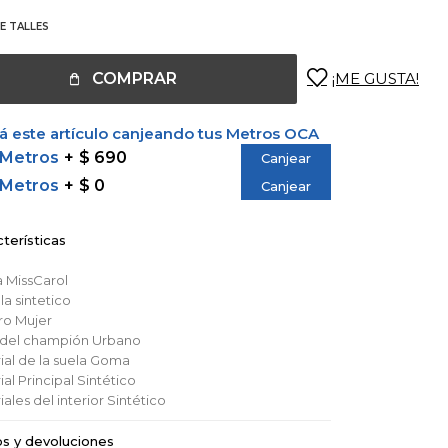
E TALLES
COMPRAR
 este artículo canjeando tus Metros OCA
 Metros
$ 690
Canjear
 Metros
$ 0
Canjear
terísticas
a
MissCarol
lla
sintetico
ro
Mujer
o del champión
Urbano
al de la suela
Goma
al Principal
Sintético
ales del interior
Sintético
os y devoluciones