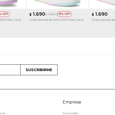
1.690
1.690
1.990
$
15
$
$
INI Miss Carol
Championes de Niña MINI Miss Carol
Championes de 
Trelli
SUSCRIBIRME
Empresa
rar
Sucursales