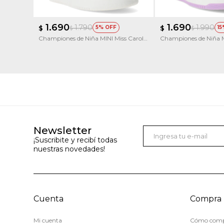
1.690
1.690
1.790
1.990
$
5
$
15
$
$
Championes de Niña MINI Miss Carol
Championes de Niña M
Gadoos
Ritu
Newsletter
¡Suscribite y recibí todas
nuestras novedades!
Cuenta
Compra
Mi cuenta
Cómo comp