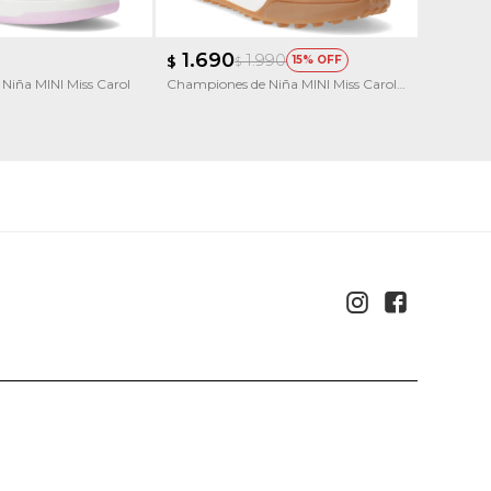
1.690
1.79
1.990
$
15
$
$
Niña MINI Miss Carol
Championes de Niña MINI Miss Carol
Champion
ELLON multicolor
DOLE con

