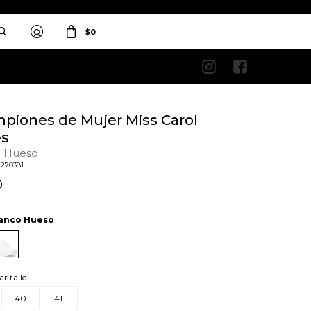
$
0


piones de Mujer Miss Carol
es
o Hueso
2270381
0
anco Hueso
ar talle
40
41