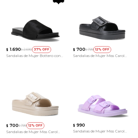
1.690
700
2.690
799
37
12
$
$
$
$
Sandalias de Mujer Bottero con
Sandalias de Mujer Miss Carol
Banda Ancha
ERNI
990
700
799
12
$
$
$
Sandalias de Mujer Miss Carol
Sandalias de Mujer Miss Carol
GUMY
ERNI