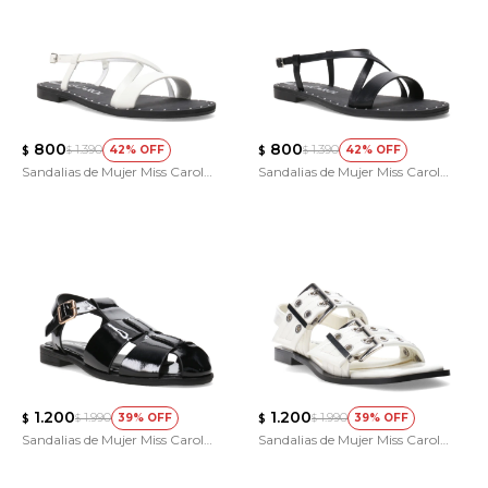
800
800
1.390
1.390
42
42
$
$
$
$
Sandalias de Mujer Miss Carol
Sandalias de Mujer Miss Carol
SOREL
SOREL
1.200
1.200
1.990
1.990
39
39
$
$
$
$
Sandalias de Mujer Miss Carol
Sandalias de Mujer Miss Carol
BRIVO
KELMO