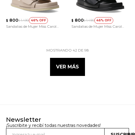
800
800
1.490
1.490
46
46
$
$
$
$
Sandalias de Mujer Miss Carol
Sandalias de Mujer Miss Carol
SWEEG
SWEEG
MOSTRANDO
42
DE
98
VER MÁS
Newsletter
¡Suscribite y recibí todas nuestras novedades!
SUSCRIBI