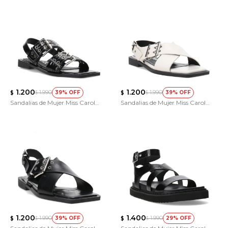
1.200
1.200
1.990
1.990
39
39
$
$
$
$
Sandalias de Mujer Miss Carol
Sandalias de Mujer Miss Carol
KELMO
TAVOX
1.200
1.400
1.990
1.990
39
29
$
$
$
$