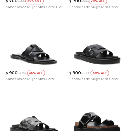
700
700
990
990
29
29
$
$
$
$
Sandalias de Mujer Miss Carol TIVI
Sandalias de Mujer Miss Carol
ZAMI
900
900
1.390
1.790
35
49
$
$
$
$
Sandalias de Mujer Miss Carol
Sandalias de Mujer Miss Carol
NOXI
VELLA