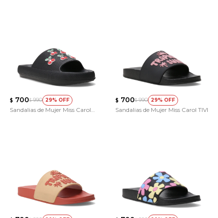
700
700
990
990
29
29
$
$
$
$
Sandalias de Mujer Miss Carol
Sandalias de Mujer Miss Carol TIVI
RUPI