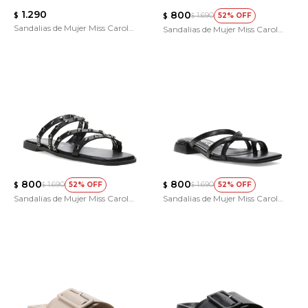
1.290
800
1.690
$
52
$
$
Sandalias de Mujer Miss Carol
Sandalias de Mujer Miss Carol
GORT
ZYLO
800
800
1.690
1.690
52
52
$
$
$
$
Sandalias de Mujer Miss Carol
Sandalias de Mujer Miss Carol
ZYLO
VETRA