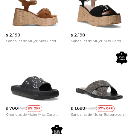
2.190
2.190
$
$
Sandalias de Mujer Miss Carol
Sandalias de Mujer Miss Carol
Savina
Savina
700
1.690
790
2.690
11
37
$
$
$
$
Chanclas de Mujer Miss Carol
Sandalias de Mujer Bottero con
Sibu
Tiras Cruzadas de Brillos