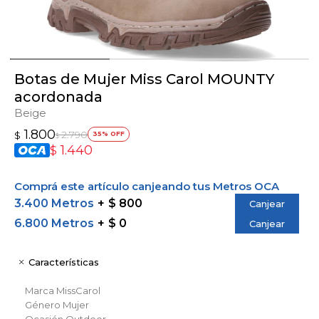
Botas de Mujer Miss Carol MOUNTY
acordonada
Beige
1.800
2.790
$
35
$
1.440
$
Comprá este artículo canjeando tus Metros OCA
3.400 Metros
$ 800
Canjear
6.800 Metros
$ 0
Canjear
Características
Marca
MissCarol
Género
Mujer
Ocasión
Outdoor