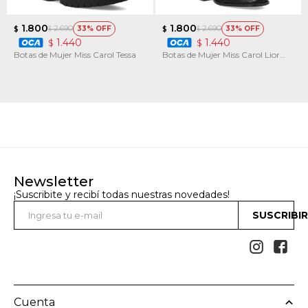
1.800
1.800
2.690
2.690
33
33
$
$
$
$
1.440
1.440
$
$
Botas de Mujer Miss Carol Tessa
Botas de Mujer Miss Carol Lior
Taco
Newsletter
¡Suscribite y recibí todas nuestras novedades!
SUSCRIBI


Cuenta