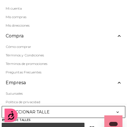
Mi cuenta
Mis compras
Mis direcciones
Compra
Cómo comprar
Términos y Condiciones
Términos de promociones
Preguntas Frecuentes
Empresa
Sucursales
Política de privacidad
Mapa del sitio
SELECCIONAR TALLE
Accesibilidad
GUÍA DE TALLES