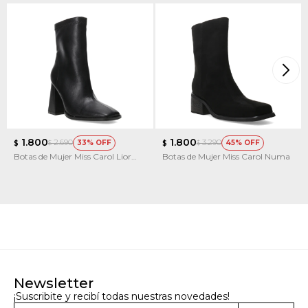
1.800
1.800
2.690
3.290
33
45
$
$
$
$
Botas de Mujer Miss Carol Lior
Botas de Mujer Miss Carol Numa
Taco
Newsletter
¡Suscribite y recibí todas nuestras novedades!