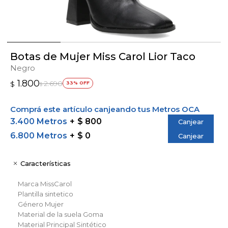
Botas de Mujer Miss Carol Lior Taco
Negro
1.800
2.690
$
33
$
Comprá este artículo canjeando tus Metros OCA
3.400 Metros
$ 800
Canjear
6.800 Metros
$ 0
Canjear
Características
Marca
MissCarol
Plantilla
sintetico
Género
Mujer
Material de la suela
Goma
Material Principal
Sintético