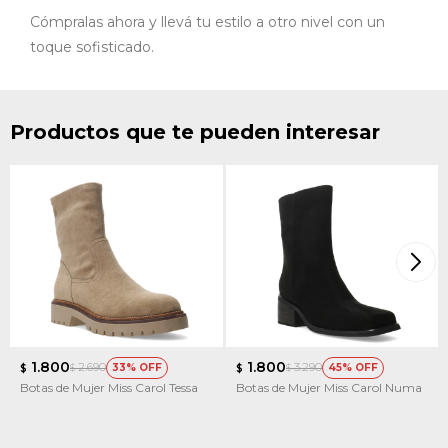
Cómpralas ahora y llevá tu estilo a otro nivel con un
toque sofisticado.
Productos que te pueden interesar
1.800
1.800
2.690
3.290
33
45
$
$
$
$
Botas de Mujer Miss Carol Tessa
Botas de Mujer Miss Carol Numa