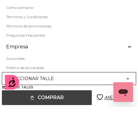
Cómo comprar
Términos y Condiciones
Términos de promociones
Preguntas Frecuentes
Empresa
Sucursales
Política de privacidad
Mapa del sitio
SELECCIONAR TALLE
Accesibilidad
GUÍA DE TALLES
COMPRAR