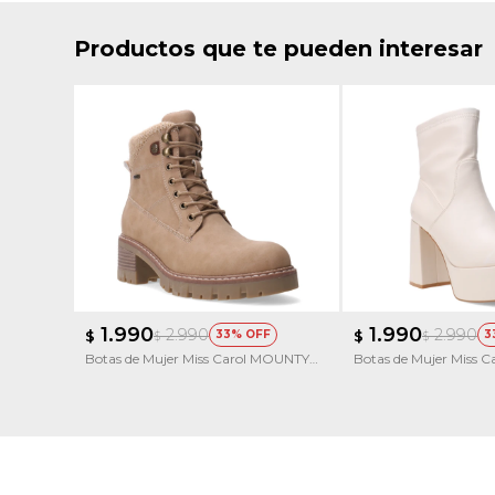
Productos que te pueden interesar
1.990
1.990
2.990
2.990
$
33
$
3
$
$
Botas de Mujer Miss Carol MOUNTY
Botas de Mujer Miss 
acordonada con Taco
con simil cuero elasti