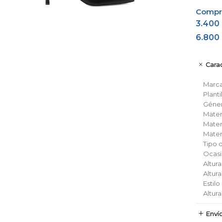
Comprá
3.400
6.800
Carac
Marc
Planti
Géne
Materi
Materi
Materi
Tipo 
Ocas
Altura
Altur
Estil
Altur
Enví