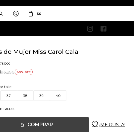
$
0


 de Mujer Miss Carol Cala
1781000
0
3.290
39
$
ar talle
37
38
39
40
E TALLES
COMPRAR