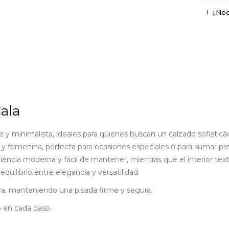
¿Nec
ala
 y minimalista, ideales para quienes buscan un calzado sofisticad
da y femenina, perfecta para ocasiones especiales o para sumar p
iencia moderna y fácil de mantener, mientras que el interior texti
equilibrio entre elegancia y versatilidad.
ltura, manteniendo una pisada firme y segura.
o en cada paso.