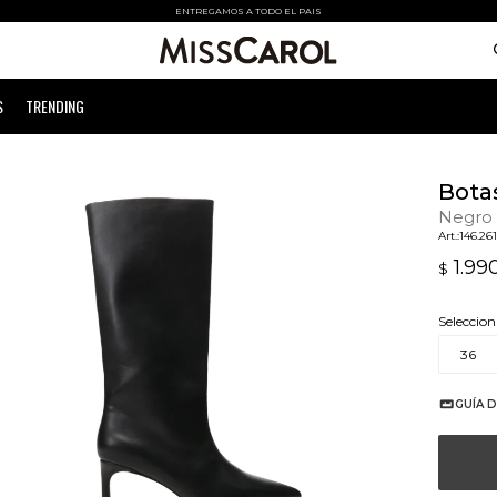
ENTREGAMOS A TODO EL PAIS
S
TRENDING
Botas
Negro
146.26
1.99
$
Seleccion
36
GUÍA D