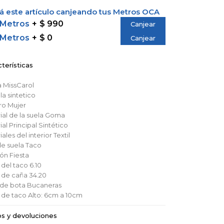
 este artículo canjeando tus Metros OCA
 Metros
$ 990
Canjear
 Metros
$ 0
Canjear
terísticas
a
MissCarol
lla
sintetico
ro
Mujer
al de la suela
Goma
al Principal
Sintético
ales del interior
Textil
de suela
Taco
ión
Fiesta
 del taco
6.10
a de caña
34.20
o de bota
Bucaneras
a de taco
Alto: 6cm a 10cm
os y devoluciones