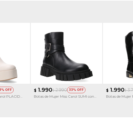
1.990
1.990
2.990
3.
3
$
33
$
$
$
Carol PLACID
Botas de Mujer Miss Carol SUMI con
Botas de Mujer 
zado
hebillas
punta bucaner