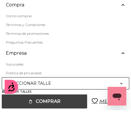
Compra
Cómo comprar
Términos y Condiciones
Términos de promociones
Preguntas Frecuentes
Empresa
Sucursales
Política de privacidad
Mapa del sitio
SELECCIONAR TALLE
Accesibilidad
GUÍA DE TALLES
COMPRAR