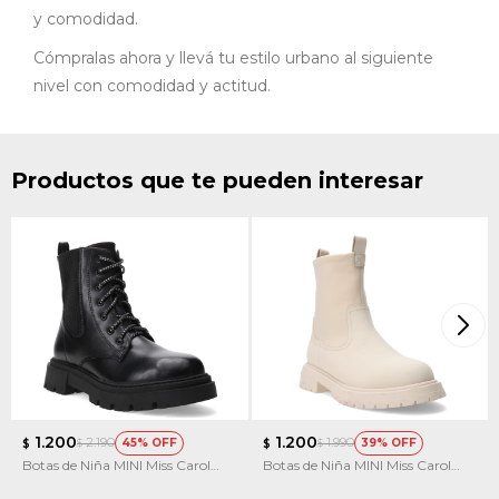
y comodidad.
Cómpralas ahora y llevá tu estilo urbano al siguiente
nivel con comodidad y actitud.
Productos que te pueden interesar
1.200
1.200
2.190
1.990
45
39
$
$
$
$
Botas de Niña MINI Miss Carol
Botas de Niña MINI Miss Carol
PAIA
SITKA