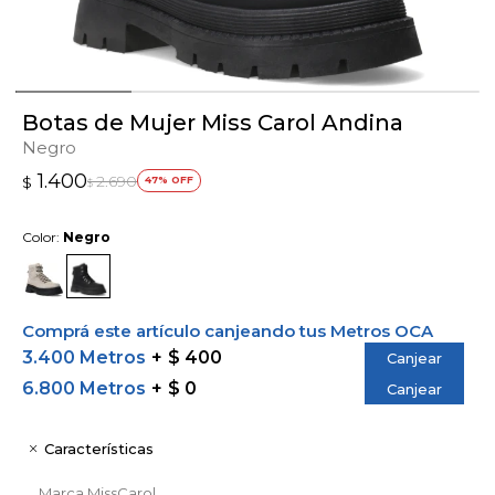
Botas de Mujer Miss Carol Andina
Negro
1.400
2.690
$
47
$
Color:
Negro
Comprá este artículo canjeando tus Metros OCA
3.400 Metros
$ 400
Canjear
6.800 Metros
$ 0
Canjear
Características
Marca
MissCarol