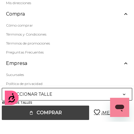
Mis direcciones
Compra
Cómo comprar
Términos y Condiciones
Términos de promociones
Preguntas Frecuentes
Empresa
Sucursales
Política de privacidad
Mapa del sitio
SELECCIONAR TALLE
Accesibilidad
GUÍA DE TALLES
COMPRAR