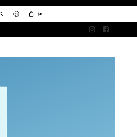
$
0

