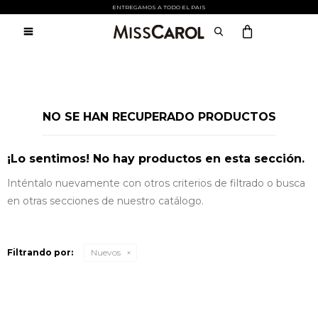
Atención:
ENTREGAMOS A TODO EL PAIS
Este
sitio

cuenta
con
un
sistema
de
accesibilidad.
NO SE HAN RECUPERADO PRODUCTOS
¡Lo sentimos! No hay productos en esta sección.
Inténtalo nuevamente con otros criterios de filtrado o busca
en otras secciones de nuestro catálogo.
Filtrando por:
Nuevos