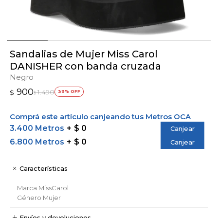
Sandalias de Mujer Miss Carol
DANISHER con banda cruzada
Negro
900
1.490
$
39
$
Comprá este artículo canjeando tus Metros OCA
3.400 Metros
$ 0
Canjear
6.800 Metros
$ 0
Canjear
Características
Marca
MissCarol
Género
Mujer
Envíos y devoluciones