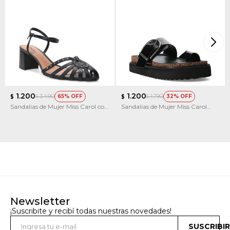
1.200
1.200
3.490
1.790
65
32
$
$
$
$
Sandalias de Mujer Miss Carol con
Sandalias de Mujer Miss Carol
Taco
KIRE
Newsletter
¡Suscribite y recibí todas nuestras novedades!
SUSCRIBI