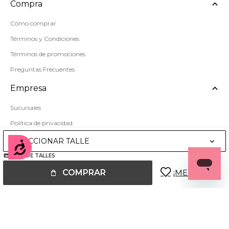
Compra
Cómo comprar
Términos y Condiciones
Términos de promociones
Preguntas Frecuentes
Empresa
Sucursales
Política de privacidad
Mapa del sitio
SELECCIONAR TALLE
Accesibilidad
GUÍA DE TALLES
COMPRAR