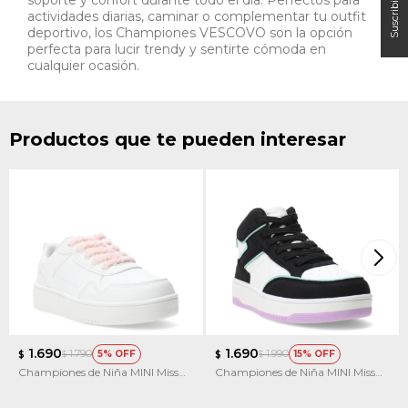
actividades diarias, caminar o complementar tu outfit
deportivo, los Championes VESCOVO son la opción
perfecta para lucir trendy y sentirte cómoda en
cualquier ocasión.
Productos que te pueden interesar
1.690
1.690
1.790
1.990
5
15
$
$
$
$
Championes de Niña MINI Miss
Championes de Niña MINI Miss
Carol Gadoos
Carol Ritu