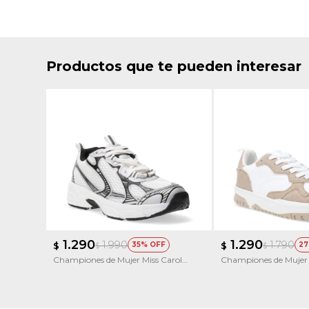
Productos que te pueden interesar
1.290
1.290
1.990
1.790
$
35
$
27
$
$
Championes de Mujer Miss Carol
Championes de Mujer 
Pyrgos
Wisconsin