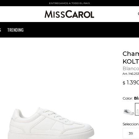
ENTREGAMOS A TODO EL PAIS
S
TRENDING
Cham
KOLT
Blanc
146.25
1.39
$
Color:
Bl
Seleccion
39