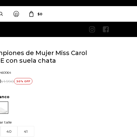
$
0


piones de Mujer Miss Carol
E con suela chata
o
3460064
0
1.990
30
$
anco
ar talle
40
41