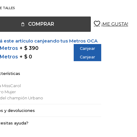
E TALLES
COMPRAR
 este artículo canjeando tus Metros OCA
 Metros
$ 390
Canjear
 Metros
$ 0
Canjear
terísticas
a
MissCarol
ro
Mujer
o del champión
Urbano
os y devoluciones
esitas ayuda?