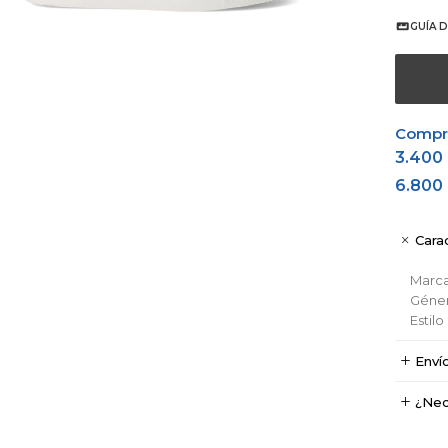
GUÍA D
Comprá
3.400
6.800
Carac
Marc
Géne
Estil
Enví
¿Nec