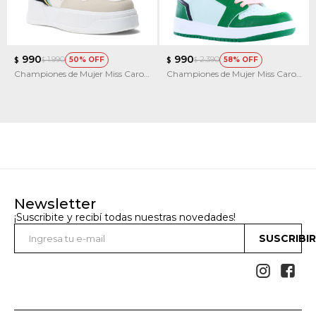
990
990
1.990
2.390
50
58
$
$
$
$
Championes de Mujer Miss Carol
Championes de Mujer Miss Carol
BUSAN materiales combinados
JORY estilo bota acordonada
Newsletter
¡Suscribite y recibí todas nuestras novedades!
SUSCRIBI

