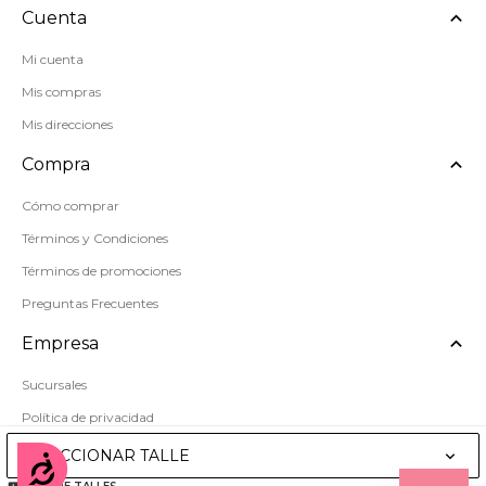
Cuenta
Mi cuenta
Mis compras
Mis direcciones
Compra
Cómo comprar
Términos y Condiciones
Términos de promociones
Preguntas Frecuentes
Empresa
Sucursales
Política de privacidad
Mapa del sitio
SELECCIONAR TALLE
Accesibilidad