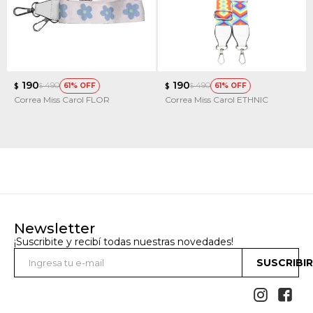
190
190
490
490
61
61
$
$
$
$
Correa Miss Carol FLOR
Correa Miss Carol ETHNIC
Newsletter
¡Suscribite y recibí todas nuestras novedades!
SUSCRIBI

