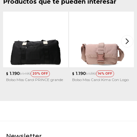
Productos que te pueden interesar
1.190
1.190
1.490
1.390
20
14
$
$
$
$
Bolso Miss Carol PRINCE grande
Bolso Miss Carol Kima Con Logo
Newsletter