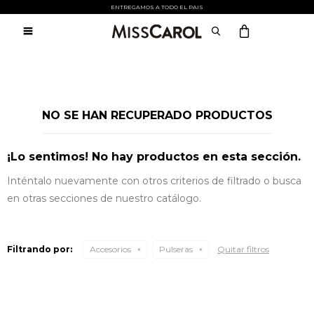
Atención:
ENTREGAMOS A TODO EL PAIS
Este
sitio

cuenta
con
un
sistema
de
accesibilidad.
NO SE HAN RECUPERADO PRODUCTOS
¡Lo sentimos! No hay productos en esta sección.
Inténtalo nuevamente con otros criterios de filtrado o busca
en otras secciones de nuestro catálogo.
Filtrando por:
Accesorios
Pulseras
Quitar filtros