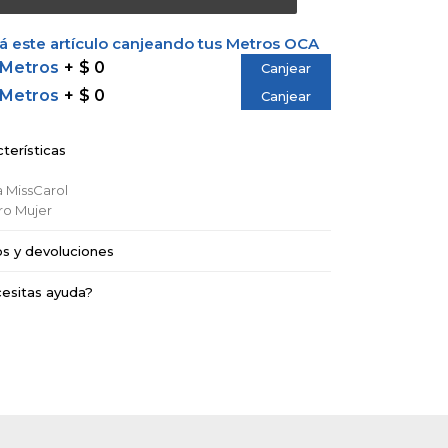
 este artículo canjeando tus Metros OCA
 Metros
$ 0
Canjear
 Metros
$ 0
Canjear
terísticas
a
MissCarol
ro
Mujer
os y devoluciones
esitas ayuda?