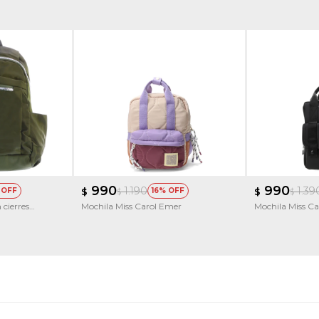
990
990
1.190
1.39
$
16
$
$
$
 cierres
Mochila Miss Carol Emer
Mochila Miss Ca