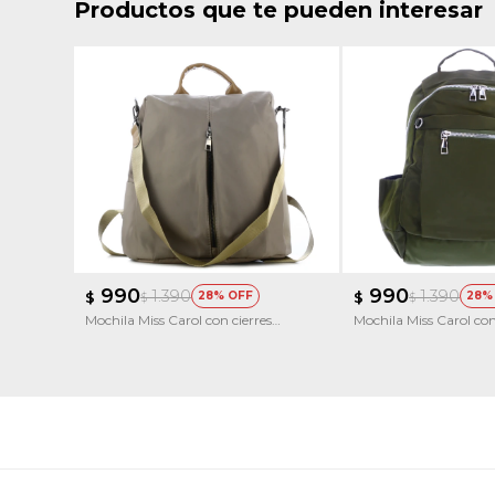
Productos que te pueden interesar
990
990
1.390
1.390
$
28
$
28
$
$
Mochila Miss Carol con cierres
Mochila Miss Carol con
metalicos BERILO
metalicos AZURITA