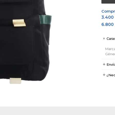
Comprá
3.400
6.800
Carac
Marc
Géne
Enví
¿Nec