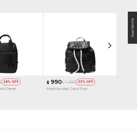
990
1.19
0
1.490
28
$
33
$
$
rol Dieret
Mochila Miss Carol Port
Mochila 