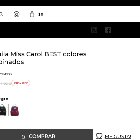
$
0


ila Miss Carol BEST colores
inados
2081000
1.390
28
egro
COMPRAR