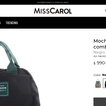
ENTREGAMOS A TODO EL PAIS
S
TRENDING
Moch
comb
Negro
146.A2
990
$
$
Color:
N