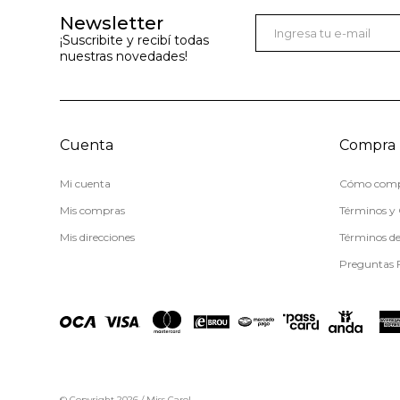
Newsletter
¡Suscribite y recibí todas
nuestras novedades!
Cuenta
Compra
Mi cuenta
Cómo comp
Mis compras
Términos y 
Mis direcciones
Términos d
Preguntas 
© Copyright 2026 / Miss Carol